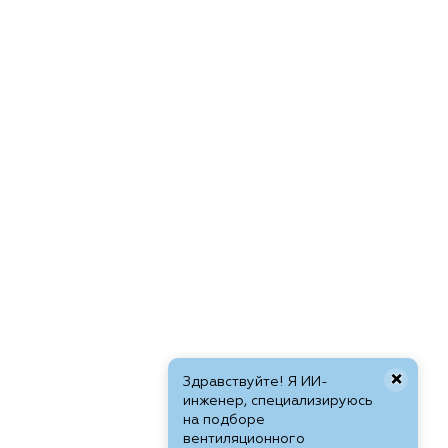
×
Здравствуйте! Я ИИ-
инженер, специализируюсь
на подборе
вентиляционного