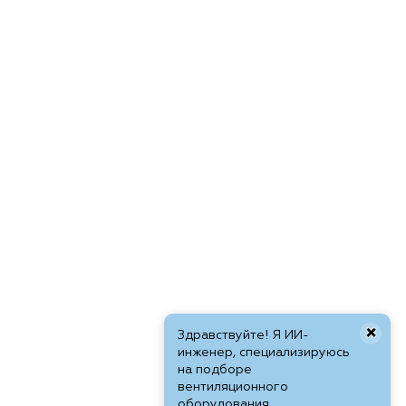
×
Здравствуйте! Я ИИ-
инженер, специализируюсь
на подборе
вентиляционного
оборудования