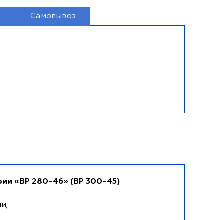
и
Самовывоз
рии «ВР 280-46» (ВР 300-45)
и;