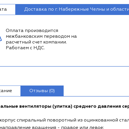
ата
Доставка по г. Набережные Челны и област
Оплата производится
межбанковским переводом на
расчетный счет компании.
Работаем с НДС.
сание
Отзывы (0)
альные вентиляторы (улитка) среднего давления се
корпус спиральный поворотный из оцинкованной стал
направление вращения - правое или левое;