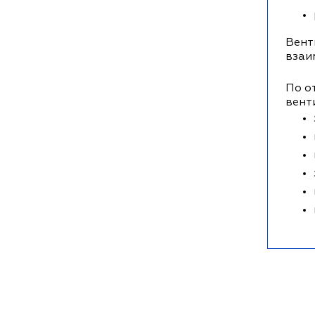
Вент
взаи
По о
вент