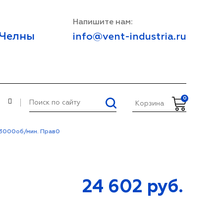
Напишите нам:
 Челны
info@vent-industria.ru
0
И
Корзина
*3000об/мин. Прав0
24 602
руб.