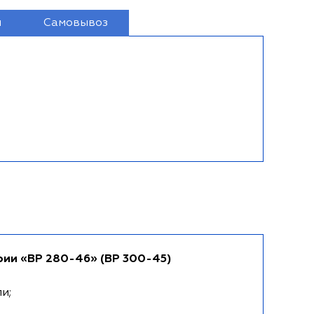
и
Самовывоз
рии «ВР 280-46» (ВР 300-45)
и;