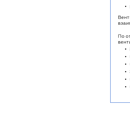
Вент
взаи
По о
вент