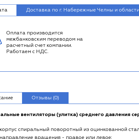
ата
Доставка по г. Набережные Челны и област
Оплата производится
межбанковским переводом на
расчетный счет компании.
Работаем с НДС.
сание
Отзывы (0)
альные вентиляторы (улитка) среднего давления се
корпус спиральный поворотный из оцинкованной стал
направление вращения - правое или левое;