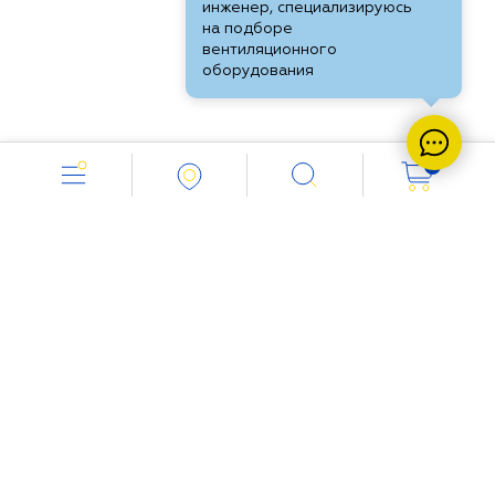
инженер, специализируюсь
на подборе
вентиляционного
оборудования
0
Работаем с 8.00 до 18.00
+7 (8552) 451-574
Напишите нам:
info@vent-industria.ru