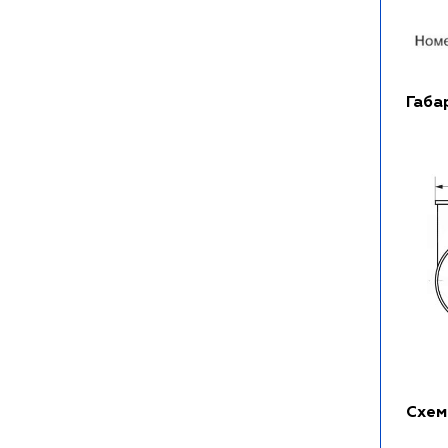
Габа
Схем