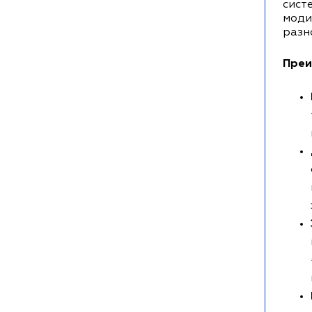
сист
моди
разн
Преи