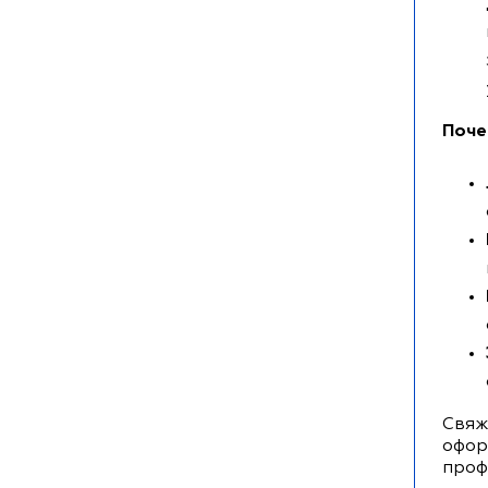
Поче
Свяж
офор
проф