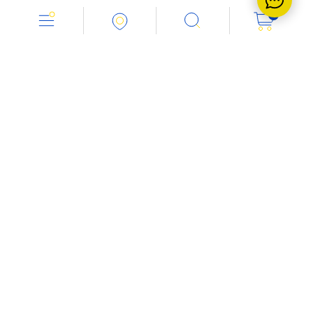
0
Работаем с 8.00 до 18.00
+7 (8552) 451-574
Напишите нам:
info@vent-industria.ru
Мы в социальных сетях