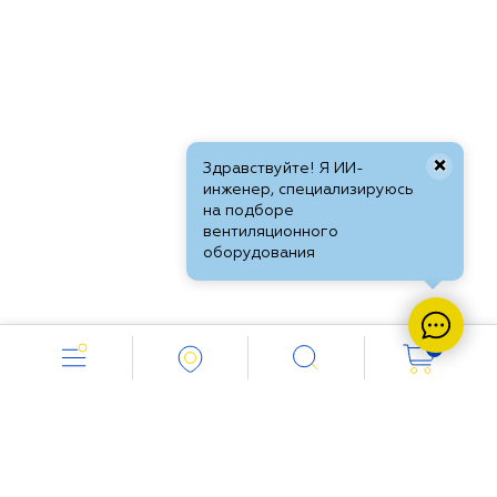
×
Здравствуйте! Я ИИ-
инженер, специализируюсь
на подборе
вентиляционного
оборудования
0