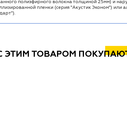
канного полиэфирного волокна толщиной 25мм) и нару
ллизированной пленки (серия "Акустик Эконом") или 
дарт").
С ЭТИМ ТОВАРОМ ПОКУПАЮ