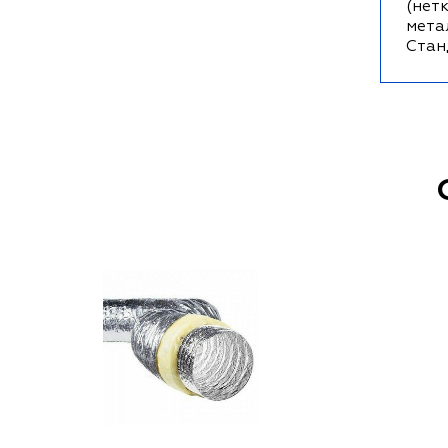
(нет
мета
Стан