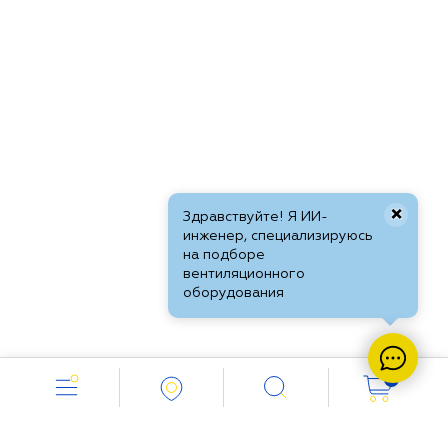
×
Здравствуйте! Я ИИ-
инженер, специализируюсь
на подборе
вентиляционного
оборудования
0