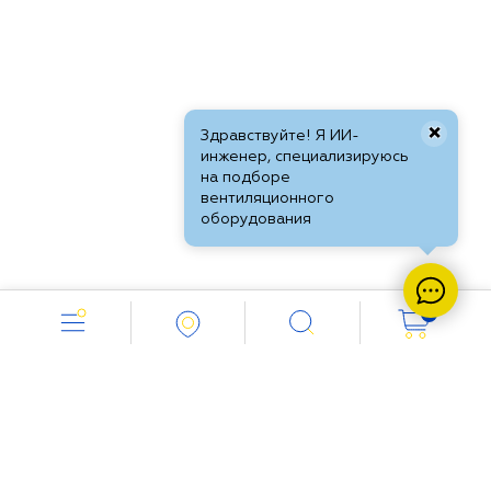
×
Здравствуйте! Я ИИ-
инженер, специализируюсь
на подборе
вентиляционного
оборудования
0